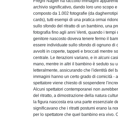
Fregni Nagler ha raccolto immagini apparente
archivio significativo, dando loro uno scopo e
composto da 1.002 fotografie (da dagherrotipi e
cards), tutti esempi di una pratica ormai rido
sullo sfondo del ritratto di un bambino, una 
fotografia fino agli anni Venti, quando i tempi
genitore nascosto doveva tenere fermo il ba
essere individuate sullo sfondo di ognuno di que
avvolti in coperte, tappeti e broccati mentre
centrale. Le iterazioni variano, e in alcuni c
mano, mentre in altri il bambino è seduto su u
letteralmente, assicurando che l'identità del 
immagini hanno un certo grado di comicità - a
spettatore viene chiesto di sospendere l'incred
Alcuni spettatori contemporanei non avrebbe
del ritratto, a dimostrazione della natura cultura
la figura nascosta era una parte essenziale del 
significavano che i ritratti postumi erano la 
per lo spettatore che quel bambino era vivo.