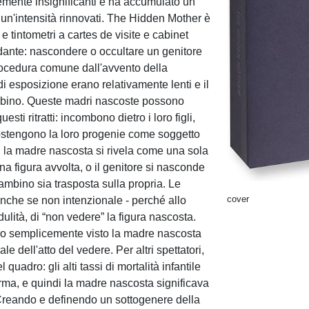
mente insignificanti e ha accumulato un
 un'intensità rinnovati. The Hidden Mother è
 tintometri a cartes de visite e cabinet
ndante: nascondere o occultare un genitore
procedura comune dall'avvento della
 di esposizione erano relativamente lenti e il
mbino. Queste madri nascoste possono
sti ritratti: incombono dietro i loro figli,
 sostengono la loro progenie come soggetto
asi la madre nascosta si rivela come una sola
na figura avvolta, o il genitore si nasconde
bambino sia trasposta sulla propria. Le
cover
nche se non intenzionale - perché allo
ulità, di “non vedere” la figura nascosta.
ro semplicemente visto la madre nascosta
le dell'atto del vedere. Per altri spettatori,
quadro: gli alti tassi di mortalità infantile
norma, e quindi la madre nascosta significava
 Creando e definendo un sottogenere della