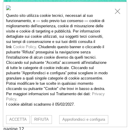
Questo sito utilizza cookie tecnici, necessari al suo
funzionamento, e — solo previo tuo consenso — cookie di
miglioramento dell'esperienza, cookie di misurazione delle
visite e cookie di targeting e pubblicità. Per informazioni
dettagliate sui cookie utilizzati, sui soggetti terzi coinvolti,
sui tempi di conservazione e sui tuoi diritti consulta il
link
Cookie Policy
.
Chiudendo questo banner o cliccando il
pulsante “Rifiuta” proseguirai la navigazione senza
l'installazione di alcun cookie diverso da quelli tecnici.
Cliccando sul pulsante “Accetta”
acconsenti all'installazione
di tutte le categorie di cookie indicate. Cliccando sul
pulsante “Approfondisci e configura” potrai scegliere in modo
granulare a quali singole categorie di cookie acconsentire.
Potrai modificare le tue scelte in qualsiasi momento
Robert Adams
cliccando su pulsante "Cookie" che trovi in basso a destra.
Per maggiori informazioni sul Trattamento dei dati:
Privacy
Bodhisattva
Policy
.
I cookie abilitati scadranno il 05/02/2027.
Nazraeli Press, Tucson, USA, 2001
ACCETTA
RIFIUTA
Approfondisci e configura
pagine 12