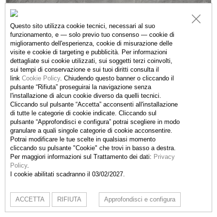
Questo sito utilizza cookie tecnici, necessari al suo
funzionamento, e — solo previo tuo consenso — cookie di
miglioramento dell'esperienza, cookie di misurazione delle
visite e cookie di targeting e pubblicità. Per informazioni
dettagliate sui cookie utilizzati, sui soggetti terzi coinvolti,
sui tempi di conservazione e sui tuoi diritti consulta il
link
Cookie Policy
.
Chiudendo questo banner o cliccando il
ESPOSIZIONI
pulsante “Rifiuta” proseguirai la navigazione senza
l'installazione di alcun cookie diverso da quelli tecnici.
Cliccando sul pulsante “Accetta”
acconsenti all'installazione
American Dream
di tutte le categorie di cookie indicate. Cliccando sul
07.10.2017 - 10.12.2017
pulsante “Approfondisci e configura” potrai scegliere in modo
granulare a quali singole categorie di cookie acconsentire.
Potrai modificare le tue scelte in qualsiasi momento
cliccando su pulsante "Cookie" che trovi in basso a destra.
Per maggiori informazioni sul Trattamento dei dati:
Privacy
Policy
.
I cookie abilitati scadranno il 03/02/2027.
Fondazione Rolla - Kindergarten
la Stráda Végia (ex via
Municipio), 6837 Bruzella, Switzerland t. +41 77 4740549
ACCETTA
RIFIUTA
Approfondisci e configura
contact@rolla.info
-
Cookie Policy
-
Privacy Policy