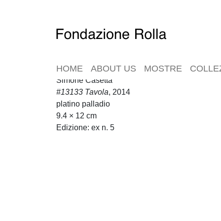
HOME
ABOUT US
MOSTRE
COLLE
Simone Casetta
#13133 Tavola
, 2014
platino palladio
9.4 × 12 cm
Edizione: ex n. 5