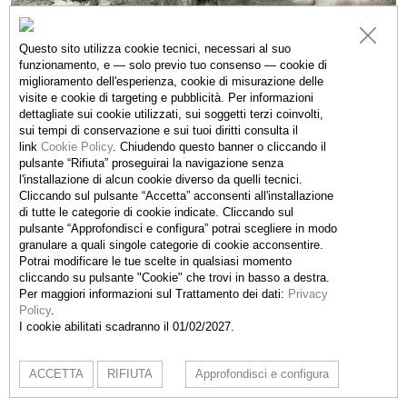
Questo sito utilizza cookie tecnici, necessari al suo
funzionamento, e — solo previo tuo consenso — cookie di
miglioramento dell'esperienza, cookie di misurazione delle
visite e cookie di targeting e pubblicità. Per informazioni
dettagliate sui cookie utilizzati, sui soggetti terzi coinvolti,
sui tempi di conservazione e sui tuoi diritti consulta il
link
Cookie Policy
.
Chiudendo questo banner o cliccando il
pulsante “Rifiuta” proseguirai la navigazione senza
l'installazione di alcun cookie diverso da quelli tecnici.
Cliccando sul pulsante “Accetta”
acconsenti all'installazione
di tutte le categorie di cookie indicate. Cliccando sul
pulsante “Approfondisci e configura” potrai scegliere in modo
granulare a quali singole categorie di cookie acconsentire.
Potrai modificare le tue scelte in qualsiasi momento
cliccando su pulsante "Cookie" che trovi in basso a destra.
Per maggiori informazioni sul Trattamento dei dati:
Privacy
Fondazione Rolla - Kindergarten
la Stráda Végia (ex via
Policy
.
Municipio), 6837 Bruzella, Switzerland t. +41 77 4740549
I cookie abilitati scadranno il 01/02/2027.
contact@rolla.info
-
Cookie Policy
-
Privacy Policy
ACCETTA
RIFIUTA
Approfondisci e configura