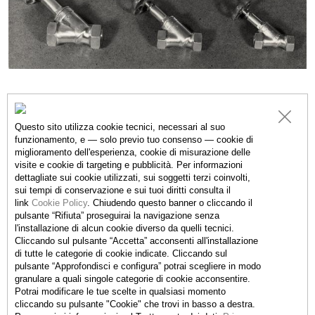
Questo sito utilizza cookie tecnici, necessari al suo
ESPOSIZIONI
funzionamento, e — solo previo tuo consenso — cookie di
miglioramento dell'esperienza, cookie di misurazione delle
visite e cookie di targeting e pubblicità. Per informazioni
Albert Renger-Patzsch, Ruth
dettagliate sui cookie utilizzati, sui soggetti terzi coinvolti,
Hallensleben, a dialogue
sui tempi di conservazione e sui tuoi diritti consulta il
29.04.2023 - 08.10.2023
link
Cookie Policy
.
Chiudendo questo banner o cliccando il
pulsante “Rifiuta” proseguirai la navigazione senza
l'installazione di alcun cookie diverso da quelli tecnici.
Cliccando sul pulsante “Accetta”
acconsenti all'installazione
It
di tutte le categorie di cookie indicate. Cliccando sul
pulsante “Approfondisci e configura” potrai scegliere in modo
22.04.2017 - 13.08.2017
granulare a quali singole categorie di cookie acconsentire.
Potrai modificare le tue scelte in qualsiasi momento
cliccando su pulsante "Cookie" che trovi in basso a destra.