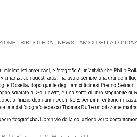
ZIONE
BIBLIOTECA
NEWS
AMICI DELLA FONDA
sti minimalisti americani, e fotografie è un’attività che Philip 
vicinanza con questi artisti ha avuto sempre una grande influ
lie Rosella, dopo quelle degli amici ticinesi Pierino Selmoni
pedo sdraiato di Sol LeWitt, e una sorta di libro sfogliabile di
 dopo, all’inizio degli anni Duemila. E per primi entrano in ca
cattata dal fotografo tedesco Thomas Ruff e un orizzonte marin
pere fotografiche. L'archivio della collezione verrà costanteme
P
Q
R
S
T
U
V
W
X
Y
Z
ALL