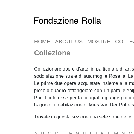
HOME
ABOUT US
MOSTRE
COLLE
Collezione
Collezionare opere d’arte, in particolare di arti
soddisfazione sua e di sua moglie Rosella. La 
Le prime due opere acquistate insieme alla mog
piccolo quadro rettangolare con un parallelepi
Phil. L’interesse per la fotografia giunge poco
bagno di un’abitazione di Mies Van Der Rohe s
Trovate in questa sezione una selezione delle o
A
B
C
D
E
F
G
H
I
J
K
L
M
N
O